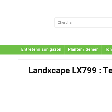
Entretenir son gazon
Planter / Semer
Ton
Landxcape LX799 : Te