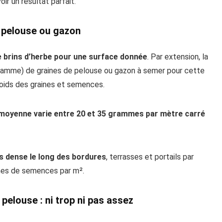
r un résultat parfait.
r pelouse ou gazon
e brins d’herbe pour une surface donnée
. Par extension, la
gramme) de graines de pelouse ou gazon à semer pour cette
 poids des graines et semences.
 moyenne varie entre 20 et 35 grammes par mètre carré
s dense le long des bordures
, terrasses et portails par
mmes de semences par m².
pelouse : ni trop ni pas assez